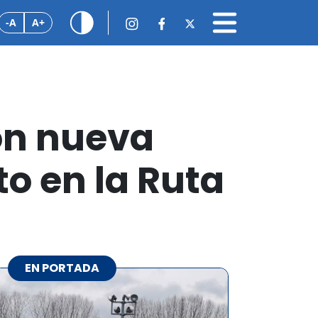
-A
A+
ron nueva
to en la Ruta
EN PORTADA