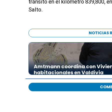
tránsito en el kilómetro 839,800, en
Salto.
NOTICIAS 
Amtmann coordina con Vivien
habitacionales en Valdivia
COME