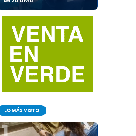
de Valdivia
LO MÁS VISTO
1