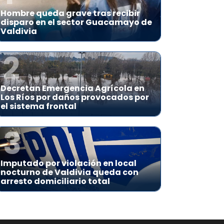
Hombre queda grave tras recibir
disparo en el sector Guacamayo de
Valdivia
2
Decretan Emergencia Agrícola en
Los Ríos por daños provocados por
el sistema frontal
3
Imputado por violación en local
nocturno de Valdivia queda con
arresto domiciliario total