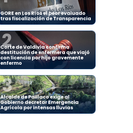
GORE en Los Ríos el peor evaluado
tras fiscalización de Transparencia
2
Corte de Valdivia confirma
destitución de enfermera que viajó
con licencia por hijo gravemente
enfermo
3
Alcalde de Paillaco exige al
Gobierno decretar Emergencia
Agrícola por intensas lluvias