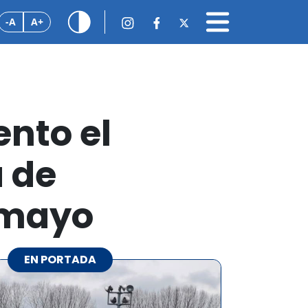
-A
A+
ento el
 de
amayo
EN PORTADA