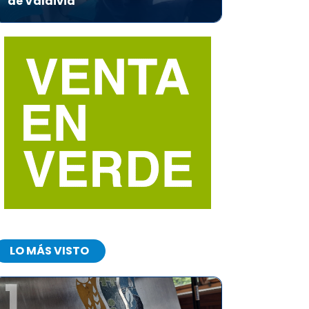
de Valdivia
LO MÁS VISTO
1