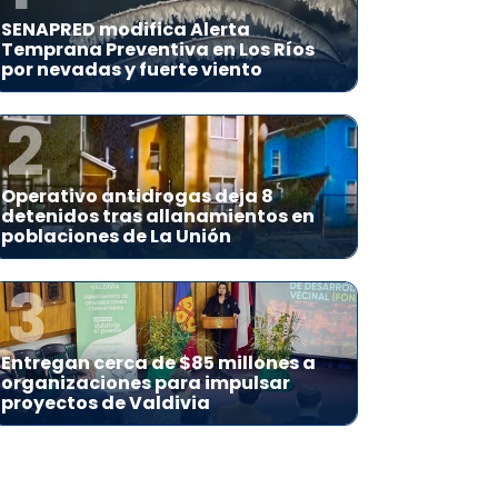
SENAPRED modifica Alerta
Temprana Preventiva en Los Ríos
por nevadas y fuerte viento
2
Operativo antidrogas deja 8
detenidos tras allanamientos en
poblaciones de La Unión
3
Entregan cerca de $85 millones a
organizaciones para impulsar
proyectos de Valdivia