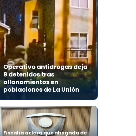
Operativo antidrogas deja
8 detenidos tras
allanamientos en
poblaciones de La Unión
Fiscalía aclara que abogada de