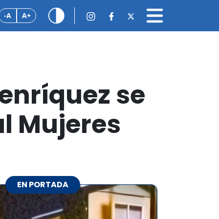
-A
A+
Henríquez se
al Mujeres
EN PORTADA