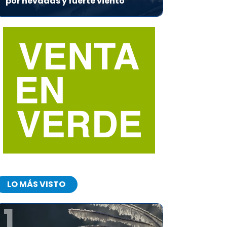
por nevadas y fuerte viento
LO MÁS VISTO
1