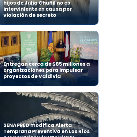
hijos de Julia Chuñil no es
interviniente en causa por
violación de secreto
Entregan cerca de $85 millones a
organizaciones para impulsar
proyectos de Valdivia
SENAPRED modifica Alerta
Temprana Preventiva en Los Ríos