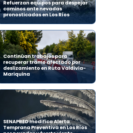
Refuerzan equipos para despejar
caminos ante nevadas
pronosticadas en Los Ríos
Continúan trabajos para
recuperar tramo afectado por
deslizamiento en Ruta Valdivia-
Mariquina
SENAPRED modifica Alerta
Temprana Preventiva en Los Ríos