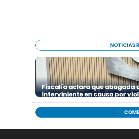
NOTICIAS 
Fiscalía aclara que abogada de
interviniente en causa por vio
COME