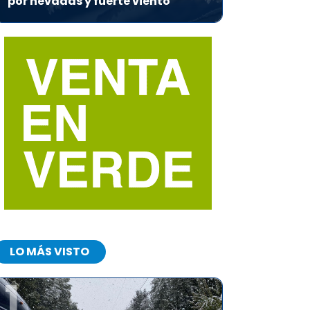
por nevadas y fuerte viento
LO MÁS VISTO
1