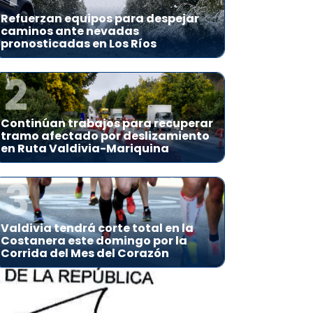
Refuerzan equipos para despejar
caminos ante nevadas
pronosticadas en Los Ríos
2
Continúan trabajos para recuperar
tramo afectado por deslizamiento
en Ruta Valdivia-Mariquina
3
Valdivia tendrá corte total en la
Costanera este domingo por la
Corrida del Mes del Corazón