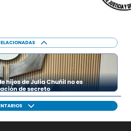
RELACIONADAS
 hijos de Julia Chuñil no es
lación de secreto
NTARIOS