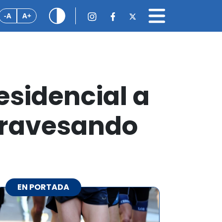
-A
A+
esidencial a
travesando
EN PORTADA