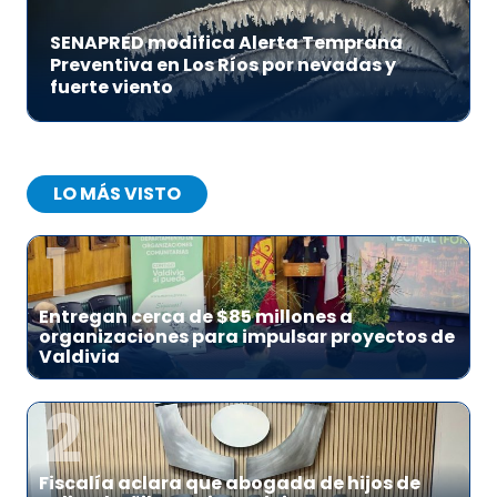
SENAPRED modifica Alerta Temprana
Preventiva en Los Ríos por nevadas y
fuerte viento
LO MÁS VISTO
1
Entregan cerca de $85 millones a
organizaciones para impulsar proyectos de
Valdivia
2
Fiscalía aclara que abogada de hijos de