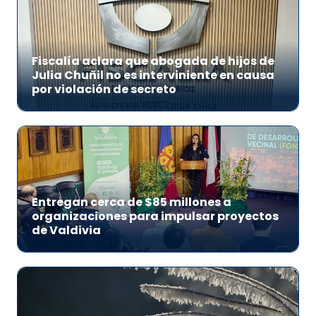
Fiscalía aclara que abogada de hijos de
Julia Chuñil no es interviniente en causa
por violación de secreto
Entregan cerca de $85 millones a
organizaciones para impulsar proyectos
de Valdivia