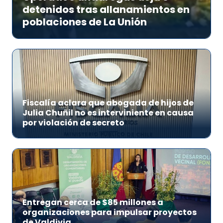
detenidos tras allanamientos en
poblaciones de La Unión
Fiscalía aclara que abogada de hijos de
Julia Chuñil no es interviniente en causa
por violación de secreto
Entregan cerca de $85 millones a
organizaciones para impulsar proyectos
de Valdivia