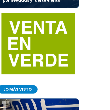
por nevadas y fuerte viento
LO MÁS VISTO
1