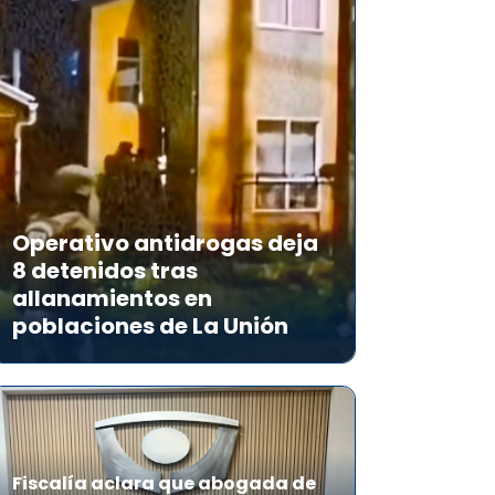
Operativo antidrogas deja
8 detenidos tras
allanamientos en
poblaciones de La Unión
Fiscalía aclara que abogada de