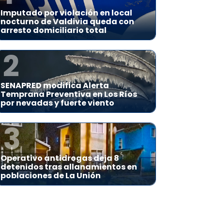
Imputado por violación en local
nocturno de Valdivia queda con
arresto domiciliario total
2
SENAPRED modifica Alerta
Temprana Preventiva en Los Ríos
por nevadas y fuerte viento
3
Operativo antidrogas deja 8
detenidos tras allanamientos en
poblaciones de La Unión