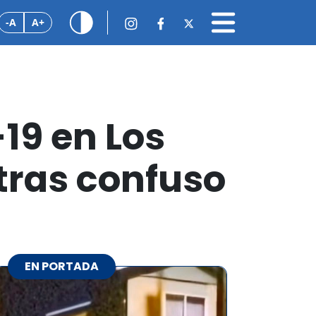
-A
A+
19 en Los
 tras confuso
EN PORTADA