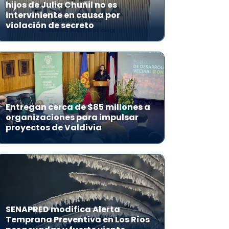
hijos de Julia Chuñil no es
interviniente en causa por
violación de secreto
Entregan cerca de $85 millones a
organizaciones para impulsar
proyectos de Valdivia
SENAPRED modifica Alerta
Temprana Preventiva en Los Ríos