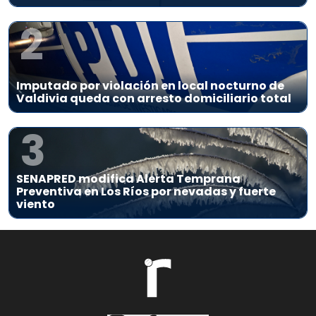
2
Imputado por violación en local nocturno de
Valdivia queda con arresto domiciliario total
3
SENAPRED modifica Alerta Temprana
Preventiva en Los Ríos por nevadas y fuerte
viento