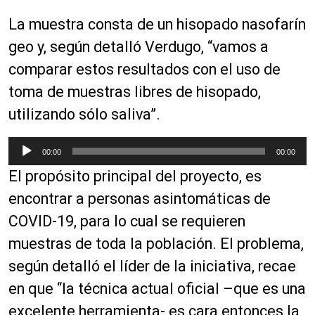
La
muestra consta
de un
hisopado
nasofarín
geo
y, según detalló Verdugo, “vamos a
comparar estos resultados con el uso de
toma de muestras libres de hisopado,
utilizando sólo saliva”.
R
00:00
00:00
e
El
propósito
principal del proyecto, es
p
r
encontrar a personas
asintomáticas
de
o
COVID-19, para lo cual se requieren
d
muestras de toda la población. El problema,
u
c
según detalló el
líder
de la iniciativa, recae
t
en que “la técnica actual oficial –que es una
o
excelente herramienta- es cara entonces la
r