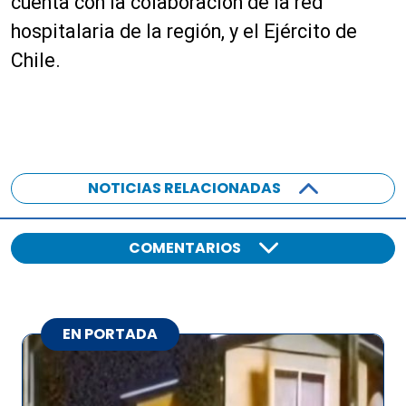
cuenta con la colaboración de la red
d
hospitalaria de la región, y el Ejército de
e
a
Chile.
u
d
i
o
NOTICIAS RELACIONADAS
COMENTARIOS
EN PORTADA