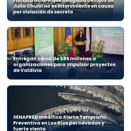
Fiscalía aclara que abogada de hijos de
Julia Chuñil no es interviniente en causa
por violación de secreto
Entregan cerca de $85 millones a
organizaciones para impulsar proyectos
de Valdivia
SENAPRED modifica Alerta Temprana
Preventiva en Los Ríos por nevadas y
fuerte viento