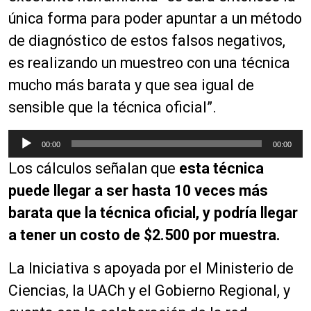
d
única forma para poder apuntar a un método
e
de diagnóstico de estos falsos negativos,
a
es realizando un muestreo con una técnica
u
d
mucho más barata y que sea igual de
i
sensible que la técnica oficial”.
o
R
00:00
00:00
e
Los cálculos señalan que
es
t
a técnica
p
r
puede llegar a ser hasta 10 veces más
o
barata que la técnica oficial, y podría llegar
d
a tener un costo de $2.500 por muestra.
u
c
La Iniciativa s apoyada por el Ministerio de
t
o
Ciencias, la UACh y el Gobierno Regional, y
r