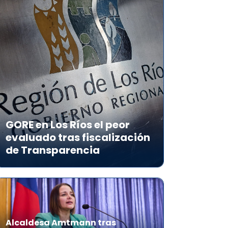
GORE en Los Ríos el peor
evaluado tras fiscalización
de Transparencia
Alcaldesa Amtmann tras