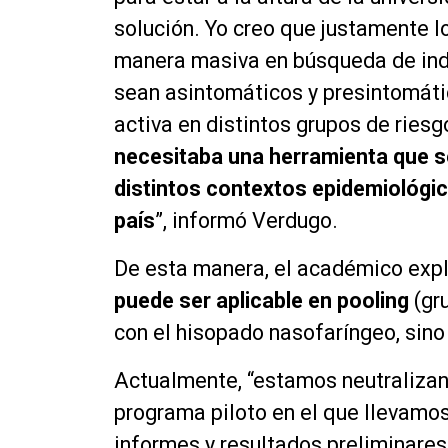
solución. Yo creo que justamente 
manera masiva en
búsqueda
de ind
sean
asintomáticos
y
presintomát
activa en distintos grupos de riesg
necesitaba una herramienta que sea
distintos contextos
epidemiológi
país
”, informó Verdugo.
De esta manera, el
académico
expl
puede ser aplicable en
pooling
(gr
con el hisopado
nasofaríngeo
, sin
Actualmente, “estamos neutraliza
programa piloto en el que llevamo
informes y resultados preliminares