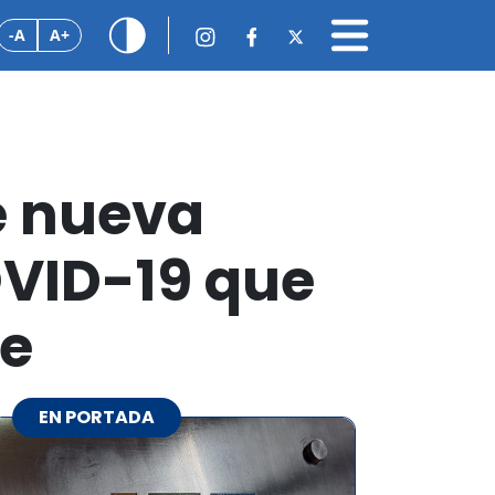
-A
A+
e nueva
OVID-19 que
le
EN PORTADA