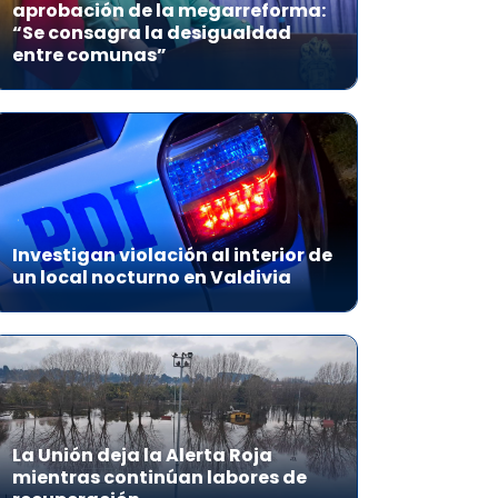
aprobación de la megarreforma:
“Se consagra la desigualdad
entre comunas”
Investigan violación al interior de
un local nocturno en Valdivia
La Unión deja la Alerta Roja
mientras continúan labores de