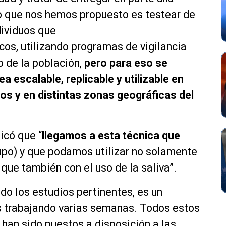
lo que nos hemos propuesto es testear de
ividuos que
icos
, utilizando programas de vigilancia
o de la población,
pero para eso se
 escalable, replicable y utilizable en
cos
y en distintas zonas
geográficas
del
icó que “
l
l
egamos a esta
técnica
que
upo) y que podamos utilizar no solamente
o que también con el uso de la saliva”.
ndo los estudios
pertinentes
, es un
s trabajando varias semanas. Todos estos
 han sido puestos a disposición a las