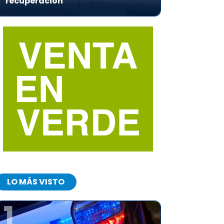
recuperación
LO MÁS VISTO
1