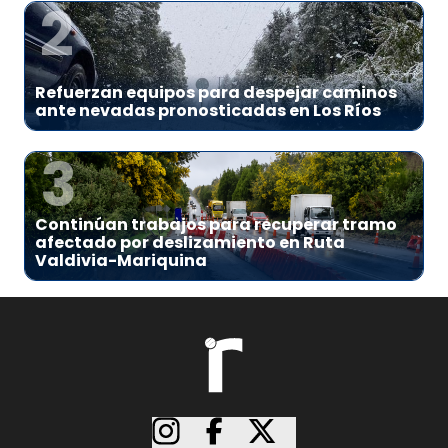
2
Refuerzan equipos para despejar caminos
ante nevadas pronosticadas en Los Ríos
3
Continúan trabajos para recuperar tramo
afectado por deslizamiento en Ruta
Valdivia-Mariquina