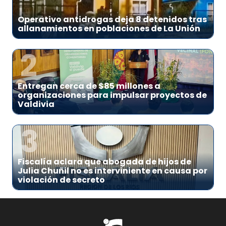
Operativo antidrogas deja 8 detenidos tras
allanamientos en poblaciones de La Unión
2
Entregan cerca de $85 millones a
organizaciones para impulsar proyectos de
Valdivia
3
Fiscalía aclara que abogada de hijos de
Julia Chuñil no es interviniente en causa por
violación de secreto