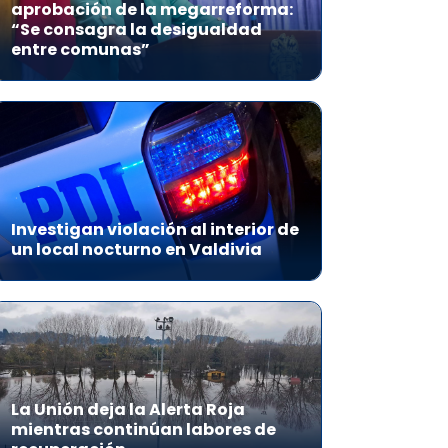
aprobación de la megarreforma:
“Se consagra la desigualdad
entre comunas”
Investigan violación al interior de
un local nocturno en Valdivia
La Unión deja la Alerta Roja
mientras continúan labores de