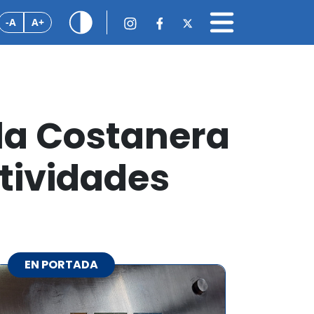
-A
A+
la Costanera
ctividades
EN PORTADA