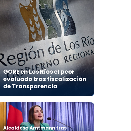
GORE en Los Ríos el peor
evaluado tras fiscalización
de Transparencia
Alcaldesa Amtmann tras