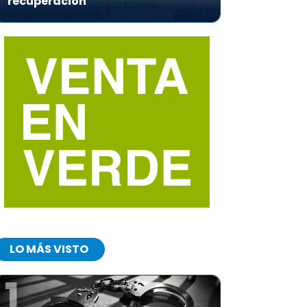
recuperación
LO MÁS VISTO
1