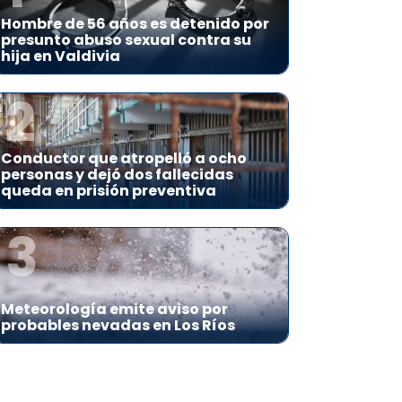
Hombre de 56 años es detenido por
presunto abuso sexual contra su
hija en Valdivia
2
Conductor que atropelló a ocho
personas y dejó dos fallecidas
queda en prisión preventiva
3
Meteorología emite aviso por
probables nevadas en Los Ríos