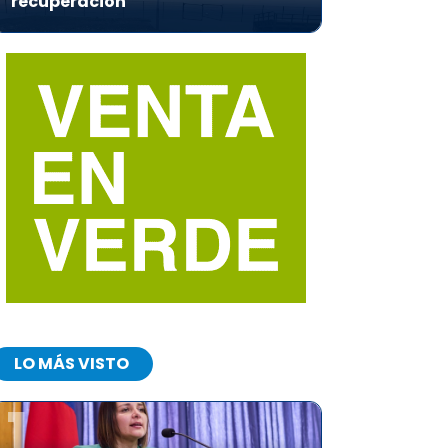
recuperación
LO MÁS VISTO
1