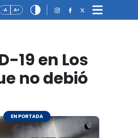
-A
A+
D-19 en Los
ue no debió
EN PORTADA