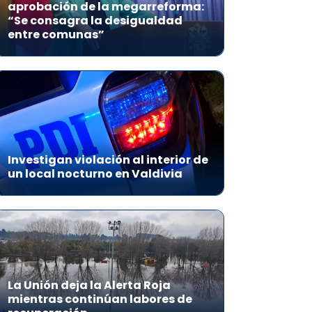
aprobación de la megarreforma:
“Se consagra la desigualdad
entre comunas”
Investigan violación al interior de
un local nocturno en Valdivia
La Unión deja la Alerta Roja
mientras continúan labores de