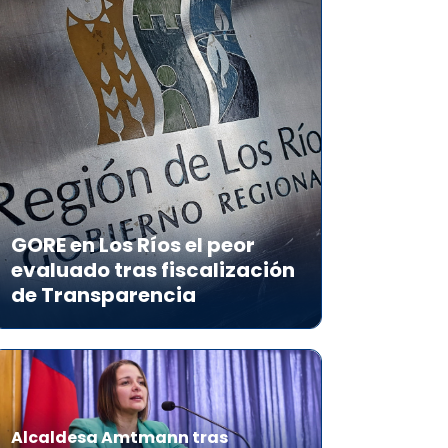
GORE en Los Ríos el peor
evaluado tras fiscalización
de Transparencia
Alcaldesa Amtmann tras