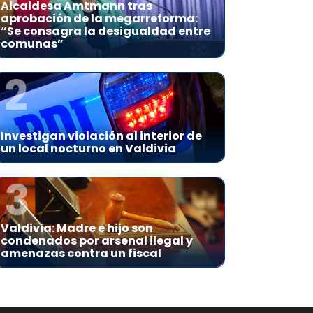
Alcaldesa Amtmann tras
aprobación de la megarreforma:
“Se consagra la desigualdad entre
comunas”
2
Investigan violación al interior de
un local nocturno en Valdivia
3
Valdivia: Madre e hijo son
condenados por arsenal ilegal y
amenazas contra un fiscal