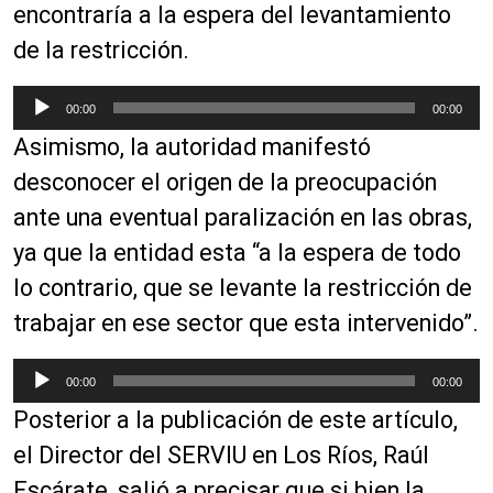
encontraría a la espera del levantamiento
r
d
de la restricción.
e
a
R
00:00
00:00
u
e
Asimismo, la autoridad manifestó
d
p
i
r
desconocer el origen de la preocupación
o
o
ante una eventual paralización en las obras,
d
ya que la entidad esta “a la espera de todo
u
c
lo contrario, que se levante la restricción de
t
trabajar en ese sector que esta intervenido”.
o
r
R
00:00
00:00
d
e
e
Posterior a la publicación de este artículo,
p
a
r
el Director del SERVIU en Los Ríos, Raúl
u
o
Escárate, salió a precisar que si bien la