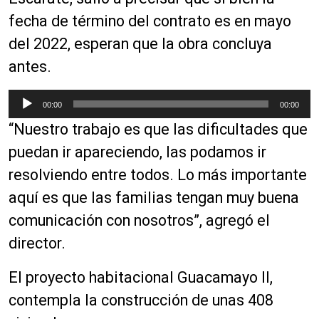
d
d
i
fecha de término del contrato es en mayo
u
o
c
del 2022, esperan que la obra concluya
t
antes.
o
r
R
00:00
00:00
d
e
e
“Nuestro trabajo es que las dificultades que
p
a
r
puedan ir apareciendo, las podamos ir
u
o
resolviendo entre todos. Lo más importante
d
d
i
aquí es que las familias tengan muy buena
u
o
c
comunicación con nosotros”, agregó el
t
director.
o
r
El proyecto habitacional Guacamayo II,
d
contempla la construcción de unas 408
e