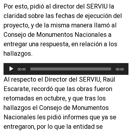
Por esto, pidió al director del SERVIU la
claridad sobre las fechas de ejecución del
proyecto, y de la misma manera llamó al
Consejo de Monumentos Nacionales a
entregar una respuesta, en relación a los
hallazgos.
R
00:00
00:00
e
Al respecto el Director del SERVIU, Raúl
p
r
Escarate, recordó que las obras fueron
o
retomadas en octubre, y que tras los
d
hallazgos el Consejo de Monumentos
u
c
Nacionales les pidió informes que ya se
t
entregaron, por lo que la entidad se
o