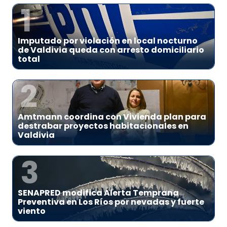
1
Imputado por violación en local nocturno
de Valdivia queda con arresto domiciliario
total
2
Amtmann coordina con Vivienda plan para
destrabar proyectos habitacionales en
Valdivia
3
SENAPRED modifica Alerta Temprana
Preventiva en Los Ríos por nevadas y fuerte
viento