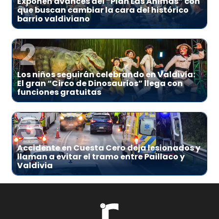
Exponen avances del “Plan Las Ánimas” con
que buscan cambiar la cara del histórico
barrio valdiviano
2
Los niños seguirán celebrando en Valdivia:
El gran “Circo de Dinosaurios” llega con
funciones gratuitas
3
Accidente en Cuesta Cero deja lesionados y
llaman a evitar el tramo entre Paillaco y
Valdivia