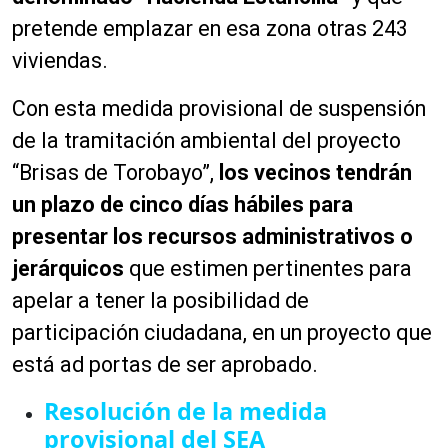
o
pretende emplazar en esa zona otras 243
r
d
viviendas.
e
a
Con esta medida provisional de suspensión
u
de la tramitación ambiental del proyecto
d
“Brisas de Torobayo”,
los vecinos tendrán
i
o
un plazo de cinco días hábiles para
presentar los recursos administrativos o
jerárquicos
que estimen pertinentes para
apelar a tener la posibilidad de
participación ciudadana, en un proyecto que
está ad portas de ser aprobado.
Resolución de la medida
provisional del SEA