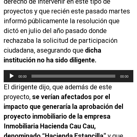
derecho de intervenir en este tipo de
proyectos y que recién este pasado martes
informó públicamente la resolución que
dictó en julio del año pasado donde
rechazaba la solicitud de participación
ciudadana, asegurando que
dicha
institución no ha sido diligente.
R
00:00
00:00
e
El dirigente dijo, que además de este
p
r
proyecto,
se verían afectados por el
o
impacto que generaría la aprobación del
d
proyecto inmobiliario de la empresa
u
c
Inmobiliaria Hacienda Cau Cau,
t
denominado “Hacienda Estancilla”
y que