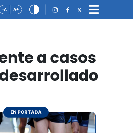
-A
A+
rente a casos
 desarrollado
EN PORTADA