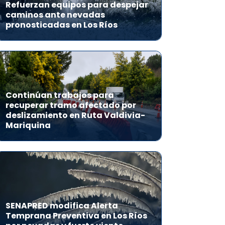
Refuerzan equipos para despejar
caminos ante nevadas
pronosticadas en Los Ríos
Continúan trabajos para
recuperar tramo afectado por
deslizamiento en Ruta Valdivia-
Mariquina
SENAPRED modifica Alerta
Temprana Preventiva en Los Ríos