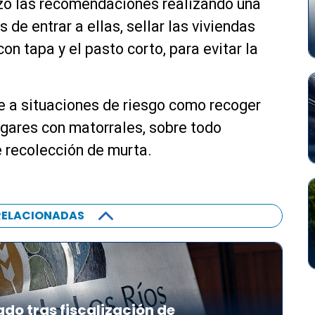
rzó las recomendaciones realizando una
i
t
l
 de entrar a ellas, sellar las viviendas
e
i
c
n tapa y el pasto corto, para evitar la
z
l
a
a
l
s
e a situaciones de riesgo como recoger
a
d
s
lugares con matorrales, sobre todo
e
t
f
 recolección de murta.
e
l
c
e
l
c
a
RELACIONADAS
h
s
a
d
a
e
r
f
r
l
i
ado tras fiscalización de
e