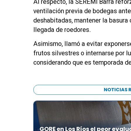
Al respecto, la SEREMI Barra refo
p
r
r
ventilación previa de bodegas antes
d
o
e
deshabitadas, mantener la basura co
d
a
llegada de roedores.
u
u
c
d
Asimismo, llamó a evitar exponers
t
i
o
frutos silvestres o internarse por 
o
r
considerando que es temporada de
d
e
a
u
NOTICIAS 
d
i
o
GORE en Los Ríos el peor evalu