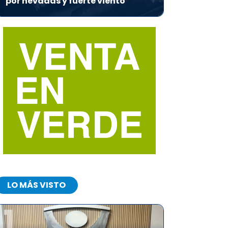
por nevadas y fuerte viento
LO MÁS VISTO
1