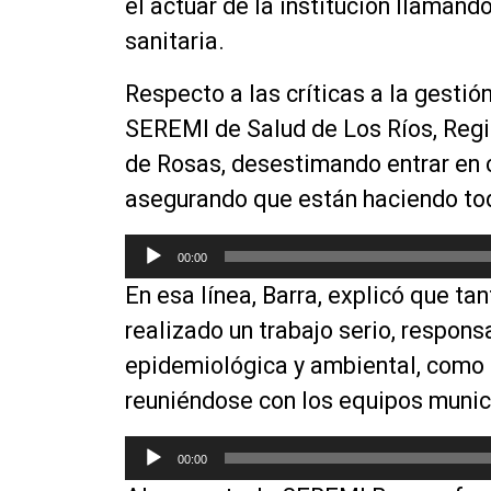
el actuar de la institución llaman
sanitaria.
Respecto a las críticas a la gestión
SEREMI de Salud de Los Ríos, Regin
de Rosas, desestimando entrar en c
asegurando que están haciendo tod
R
00:00
e
En esa línea, Barra, explicó que ta
p
r
realizado un trabajo serio, respons
o
epidemiológica y ambiental, como e
d
reuniéndose con los equipos munic
u
c
R
t
00:00
e
o