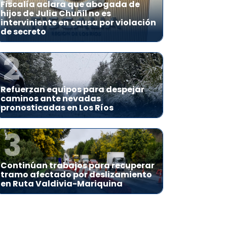
Fiscalía aclara que abogada de
hijos de Julia Chuñil no es
interviniente en causa por violación
de secreto
2
Refuerzan equipos para despejar
caminos ante nevadas
pronosticadas en Los Ríos
3
Continúan trabajos para recuperar
tramo afectado por deslizamiento
en Ruta Valdivia-Mariquina