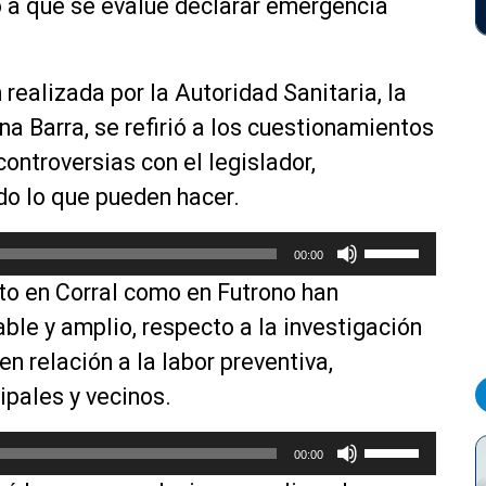
do a que se evalúe declarar emergencia
 realizada por la Autoridad Sanitaria, la
a Barra, se refirió a los cuestionamientos
ontroversias con el legislador,
o lo que pueden hacer.
U
00:00
t
nto en Corral como en Futrono han
i
l
able y amplio, respecto a la investigación
i
n relación a la labor preventiva,
z
ipales y vecinos.
a
l
U
a
00:00
t
s