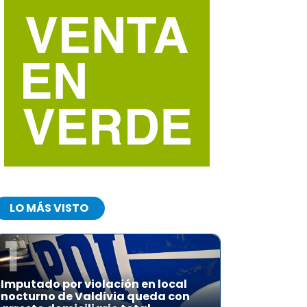
LO MÁS VISTO
1
Imputado por violación en local
nocturno de Valdivia queda con