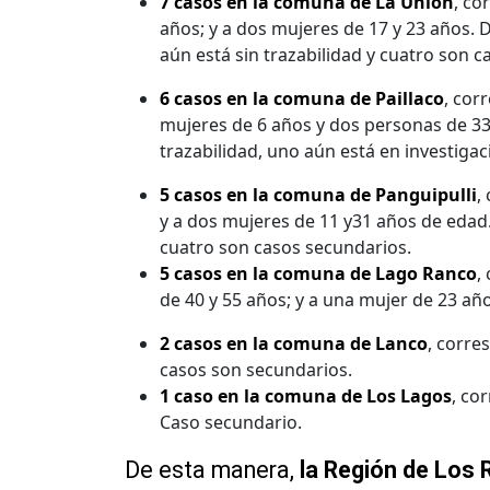
7 casos en la comuna de La Unión
, co
años; y a dos mujeres de 17 y 23 años. 
aún está sin trazabilidad y cuatro son 
6 casos en la comuna de Paillaco
, cor
mujeres de 6 años y dos personas de 33
trazabilidad, uno aún está en investiga
5 casos en la comuna de Panguipulli
,
y a dos mujeres de 11 y31 años de edad.
cuatro son casos secundarios.
5 casos en la comuna de Lago Ranco
,
de 40 y 55 años; y a una mujer de 23 a
2 casos en la comuna de Lanco
, corre
casos son secundarios.
1 caso en la comuna de Los Lagos
, co
Caso secundario.
De esta manera,
la Región de Los 