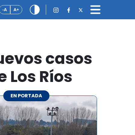
-A
A+
uevos casos
e Los Ríos
EN PORTADA