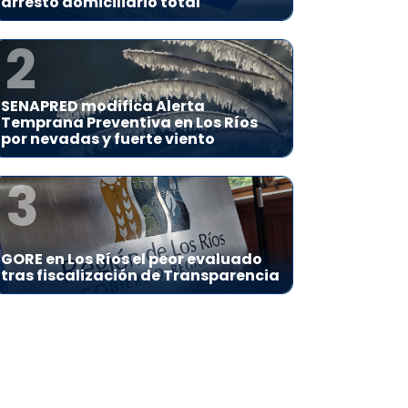
arresto domiciliario total
2
SENAPRED modifica Alerta
Temprana Preventiva en Los Ríos
por nevadas y fuerte viento
3
GORE en Los Ríos el peor evaluado
tras fiscalización de Transparencia