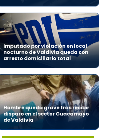
Imputado por violación en local
nocturno de Valdivia queda con
arresto domiciliario total
Hombre queda grave tras recibir
disparo en el sector Guacamayo
de Valdivia