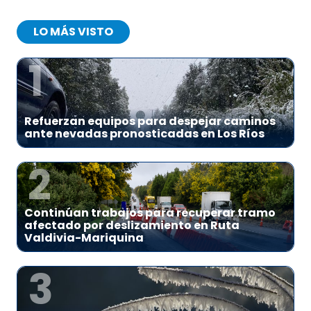
LO MÁS VISTO
1
Refuerzan equipos para despejar caminos
ante nevadas pronosticadas en Los Ríos
2
Continúan trabajos para recuperar tramo
afectado por deslizamiento en Ruta
Valdivia-Mariquina
3