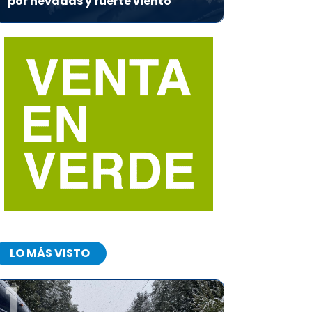
por nevadas y fuerte viento
LO MÁS VISTO
1