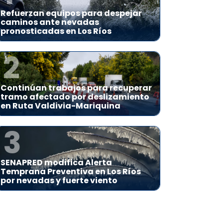
Refuerzan equipos para despejar
caminos ante nevadas
pronosticadas en Los Ríos
2
Continúan trabajos para recuperar
tramo afectado por deslizamiento
en Ruta Valdivia-Mariquina
3
SENAPRED modifica Alerta
Temprana Preventiva en Los Ríos
por nevadas y fuerte viento