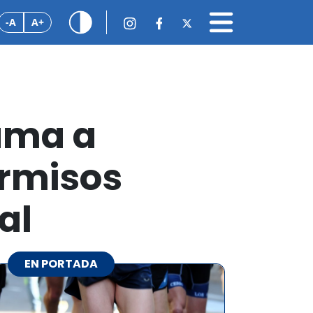
-A
A+
lama a
ermisos
al
EN PORTADA