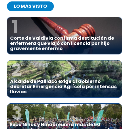
LO MÁS VISTO
1
Corte de Valdivia confirma destitución de
enfermera que viajó con licencia por hijo
gravemente enfermo
2
Alcalde de Paillaco exige al Gobierno
decretar Emergencia Agrícola por intensas
lluvias
3
Expo Niños y Niñas reunirá más de 60