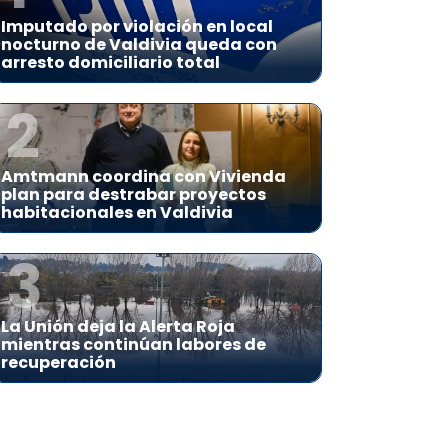
Imputado por violación en local
nocturno de Valdivia queda con
arresto domiciliario total
2
Amtmann coordina con Vivienda
plan para destrabar proyectos
habitacionales en Valdivia
3
La Unión deja la Alerta Roja
mientras continúan labores de
recuperación