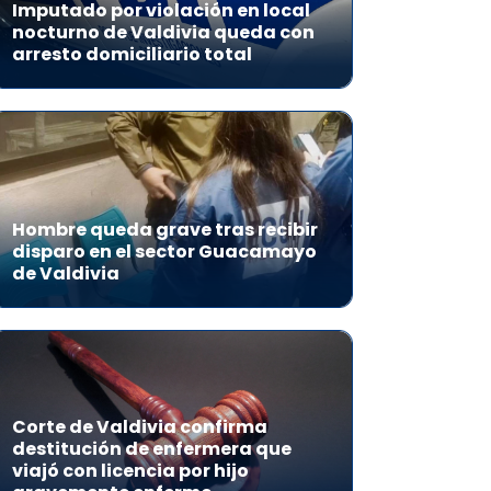
Imputado por violación en local
nocturno de Valdivia queda con
arresto domiciliario total
Hombre queda grave tras recibir
disparo en el sector Guacamayo
de Valdivia
Corte de Valdivia confirma
destitución de enfermera que
viajó con licencia por hijo