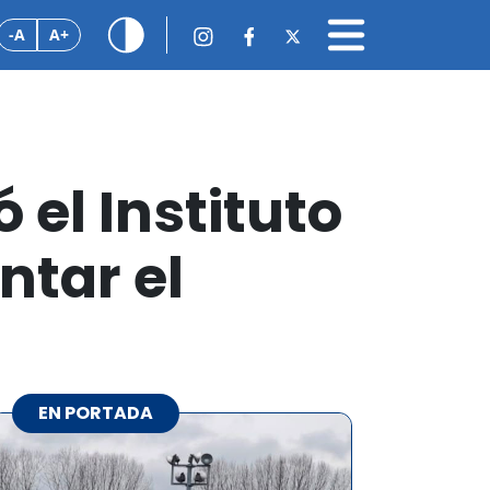
-A
A+
 el Instituto
ntar el
EN PORTADA