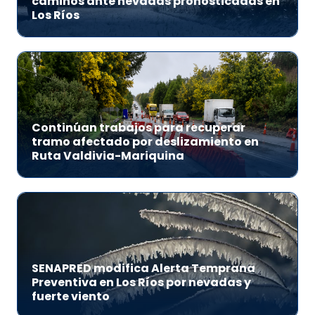
caminos ante nevadas pronosticadas en
Los Ríos
Continúan trabajos para recuperar
tramo afectado por deslizamiento en
Ruta Valdivia-Mariquina
SENAPRED modifica Alerta Temprana
Preventiva en Los Ríos por nevadas y
fuerte viento