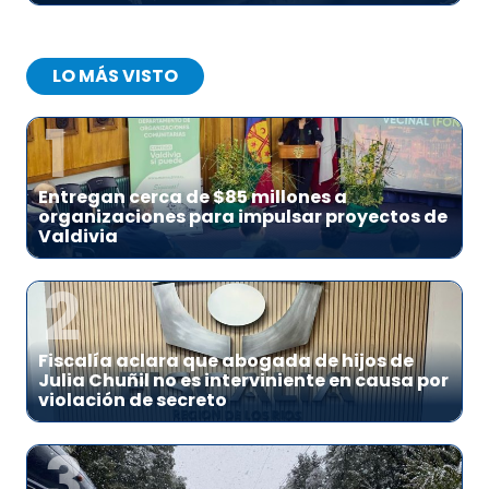
LO MÁS VISTO
1
Entregan cerca de $85 millones a
organizaciones para impulsar proyectos de
Valdivia
2
Fiscalía aclara que abogada de hijos de
Julia Chuñil no es interviniente en causa por
violación de secreto
3