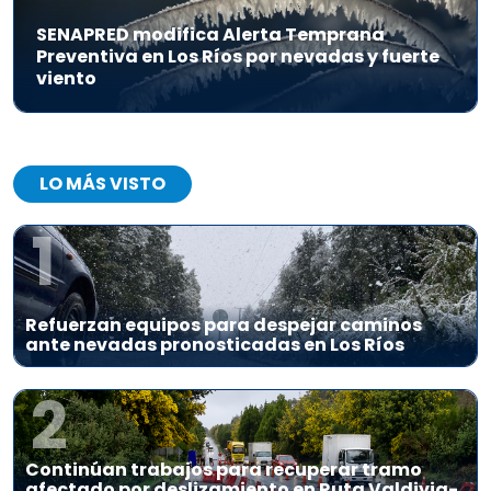
SENAPRED modifica Alerta Temprana
Preventiva en Los Ríos por nevadas y fuerte
viento
LO MÁS VISTO
1
Refuerzan equipos para despejar caminos
ante nevadas pronosticadas en Los Ríos
2
Continúan trabajos para recuperar tramo
afectado por deslizamiento en Ruta Valdivia-