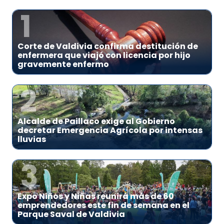
1
Corte de Valdivia confirma destitución de
enfermera que viajó con licencia por hijo
gravemente enfermo
2
Alcalde de Paillaco exige al Gobierno
decretar Emergencia Agrícola por intensas
lluvias
3
Expo Niños y Niñas reunirá más de 60
emprendedores este fin de semana en el
Parque Saval de Valdivia