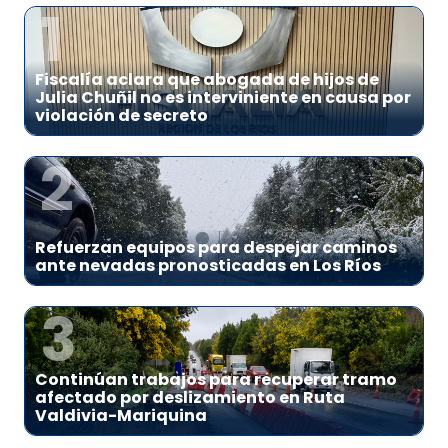
1
Fiscalía aclara que abogada de hijos de
Julia Chuñil no es interviniente en causa por
violación de secreto
2
Refuerzan equipos para despejar caminos
ante nevadas pronosticadas en Los Ríos
3
Continúan trabajos para recuperar tramo
afectado por deslizamiento en Ruta
Valdivia-Mariquina