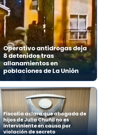
Operativo antidrogas deja
8 detenidos tras
allanamientos en
poblaciones de La Unión
Fiscalía aclara que abogada de
hijos de Julia Chuñil no es
interviniente en causa por
violación de secreto