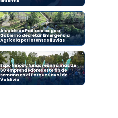
enfermo
2
Alcalde de Paillaco exige al
Gobierno decretar Emergencia
Agrícola por intensas lluvias
3
Expo Niños y Niñas reunirá más de
60 emprendedores este fin de
semana en el Parque Saval de
Valdivia