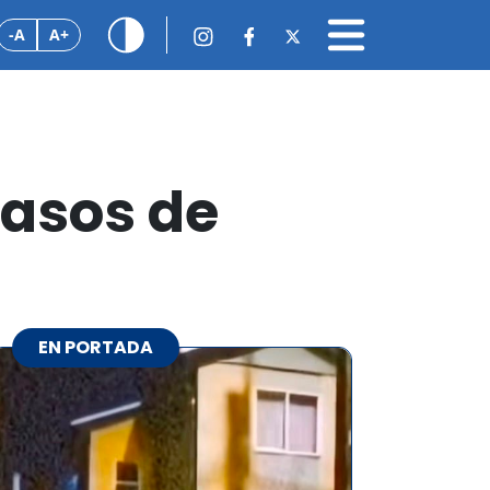
-A
A+
casos de
EN PORTADA