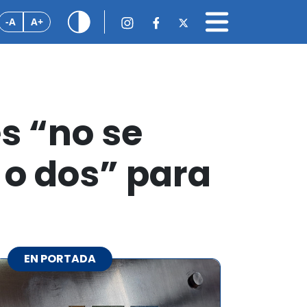
-A
A+
s “no se
 o dos” para
EN PORTADA