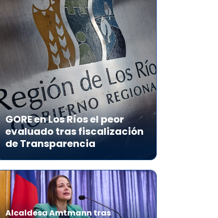
GORE en Los Ríos el peor
evaluado tras fiscalización
de Transparencia
Alcaldesa Amtmann tras