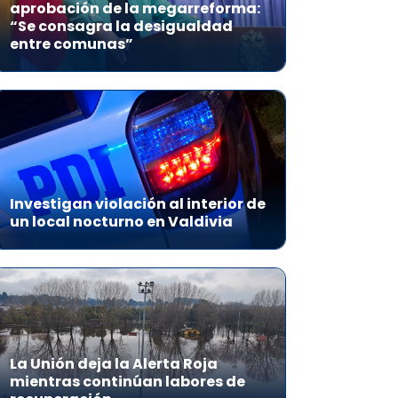
aprobación de la megarreforma:
“Se consagra la desigualdad
entre comunas”
Investigan violación al interior de
un local nocturno en Valdivia
La Unión deja la Alerta Roja
mientras continúan labores de