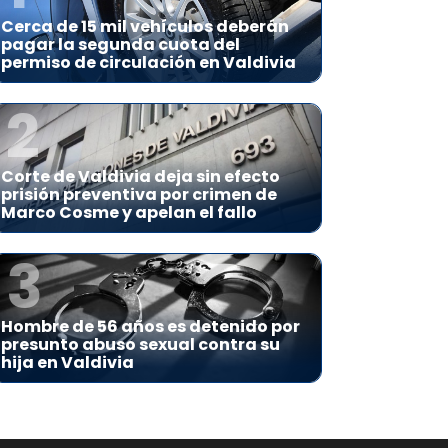
Cerca de 15 mil vehículos deberán
pagar la segunda cuota del
permiso de circulación en Valdivia
2
Corte de Valdivia deja sin efecto
prisión preventiva por crimen de
Marco Cosme y apelan el fallo
3
Hombre de 56 años es detenido por
presunto abuso sexual contra su
hija en Valdivia