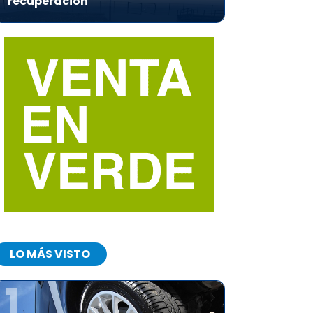
recuperación
LO MÁS VISTO
1