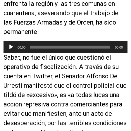
c
enfrenta la región y las tres comunas en
t
cuarentena, aseverando que el trabajo de
o
las Fuerzas Armadas y de Orden, ha sido
r
d
permanente.
e
a
R
00:00
00:00
u
e
Sabat, no fue el único que cuestionó el
d
p
i
r
operativo de fiscalización. A través de su
o
o
cuenta en Twitter, el Senador Alfonso De
d
Urresti manifestó que el control policial que
u
c
tildó de «excesivo», es «a todas luces una
t
acción represiva contra comerciantes para
o
evitar que manifiesten, ante un acto de
r
d
desesperación, por las terribles condiciones
e