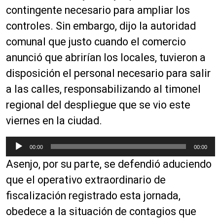
contingente necesario para ampliar los
controles. Sin embargo, dijo la autoridad
comunal que justo cuando el comercio
anunció que abrirían los locales, tuvieron a
disposición el personal necesario para salir
a las calles, responsabilizando al timonel
regional del despliegue que se vio este
viernes en la ciudad.
R
00:00
00:00
e
Asenjo, por su parte, se defendió aduciendo
p
r
que el operativo extraordinario de
o
fiscalización registrado esta jornada,
d
obedece a la situación de contagios que
u