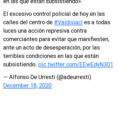
en las que están subsistiendo».
a
u
El excesivo control policial de hoy en las
d
calles del centro de
#Valdiviacl
es a todas
i
o
luces una acción represiva contra
comerciantes para evitar que manifiesten,
ante un acto de desesperación, por las
terribles condiciones en las que están
subsistiendo.
pic.twitter.com/EEwEdyN301
— Alfonso De Urresti (@adeurresti)
December 18, 2020