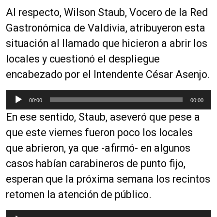
Al respecto, Wilson Staub, Vocero de la Red
Gastronómica de Valdivia, atribuyeron esta
situación al llamado que hicieron a abrir los
locales y cuestionó el despliegue
encabezado por el Intendente César Asenjo.
R
00:00
00:00
e
En ese sentido, Staub, aseveró que pese a
p
r
que este viernes fueron poco los locales
o
que abrieron, ya que -afirmó- en algunos
d
casos habían carabineros de punto fijo,
u
c
esperan que la próxima semana los recintos
t
retomen la atención de público.
o
r
R