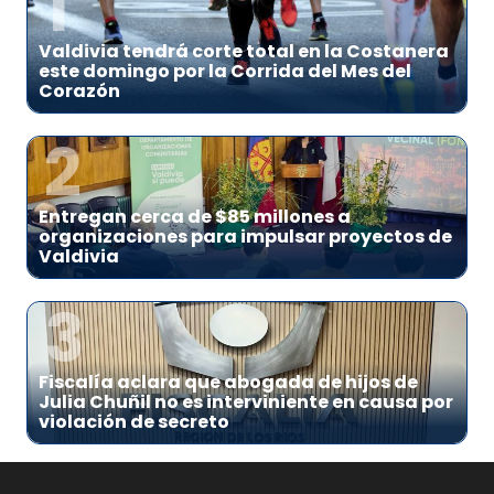
1
Valdivia tendrá corte total en la Costanera
este domingo por la Corrida del Mes del
Corazón
2
Entregan cerca de $85 millones a
organizaciones para impulsar proyectos de
Valdivia
3
Fiscalía aclara que abogada de hijos de
Julia Chuñil no es interviniente en causa por
violación de secreto