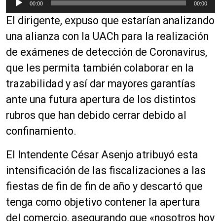
00:00
00:00
d
e
e
El dirigente, expuso que estarían analizando
p
a
r
una alianza con la UACh para la realización
u
o
de exámenes de detección de Coronavirus,
d
d
i
que les permita también colaborar en la
u
o
c
trazabilidad y así dar mayores garantías
t
ante una futura apertura de los distintos
o
rubros que han debido cerrar debido al
r
d
confinamiento.
e
a
El Intendente César Asenjo atribuyó esta
u
intensificación de las fiscalizaciones a las
d
fiestas de fin de fin de año y descartó que
i
o
tenga como objetivo contener la apertura
del comercio, asegurando que «nosotros hoy