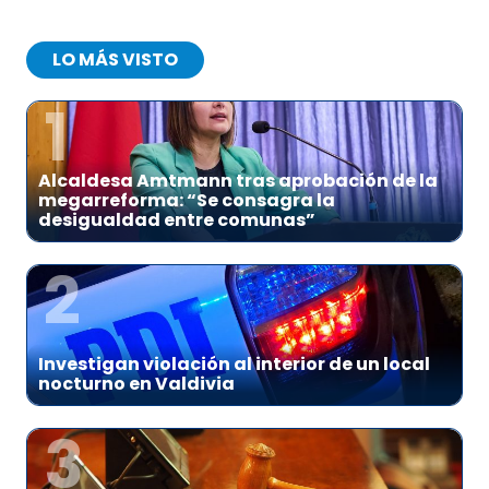
LO MÁS VISTO
1
Alcaldesa Amtmann tras aprobación de la
megarreforma: “Se consagra la
desigualdad entre comunas”
2
Investigan violación al interior de un local
nocturno en Valdivia
3