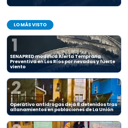
LO MÁS VISTO
1
SENAPRED modifica Alerta Temprana
Preventiva en Los Ríos por nevadas y fuerte
viento
2
Operativo antidrogas deja 8 detenidos tras
allanamientos en poblaciones de La Unión