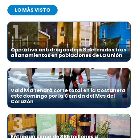
LO MÁS VISTO
1
Operativo antidrogas deja 8 detenidos tras
allanamientos en poblaciones de La Unión
2
Valdivia tendrá corte total en la Costanera
este domingo por la Corrida del Mes del
Corazón
3
Entregan cerca de $85 millones a