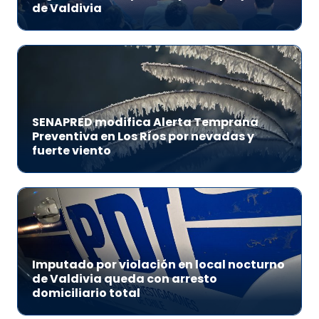
de Valdivia
SENAPRED modifica Alerta Temprana
Preventiva en Los Ríos por nevadas y
fuerte viento
Imputado por violación en local nocturno
de Valdivia queda con arresto
domiciliario total