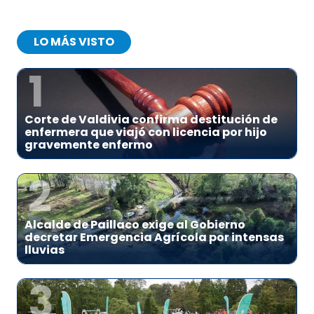
LO MÁS VISTO
1
Corte de Valdivia confirma destitución de
enfermera que viajó con licencia por hijo
gravemente enfermo
2
Alcalde de Paillaco exige al Gobierno
decretar Emergencia Agrícola por intensas
lluvias
3