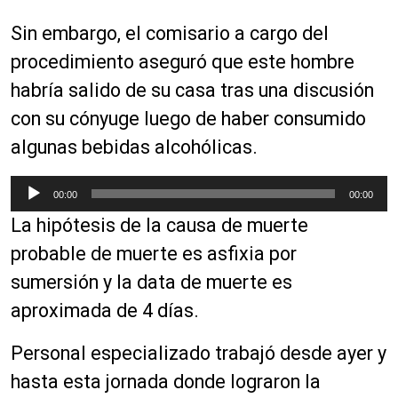
Sin embargo, el comisario a cargo del
procedimiento aseguró que este hombre
habría salido de su casa tras una discusión
con su cónyuge luego de haber consumido
algunas bebidas alcohólicas.
R
00:00
00:00
e
La hipótesis de la causa de muerte
p
r
probable de muerte es asfixia por
o
sumersión y la data de muerte es
d
aproximada de 4 días.
u
c
Personal especializado trabajó desde ayer y
t
o
hasta esta jornada donde lograron la