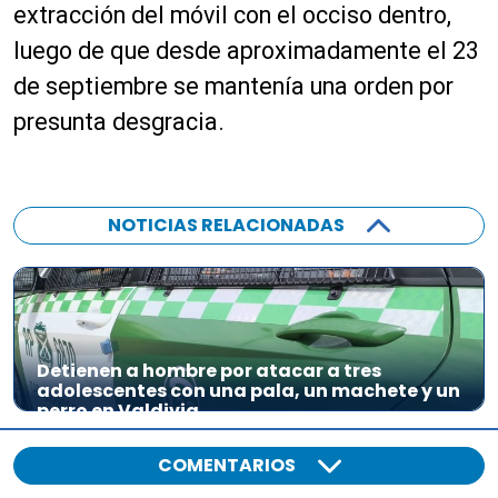
r
extracción del móvil con el occiso dentro,
d
luego de que desde aproximadamente el 23
e
a
de septiembre se mantenía una orden por
u
presunta desgracia.
d
i
o
NOTICIAS RELACIONADAS
Detienen a hombre por atacar a tres
adolescentes con una pala, un machete y un
perro en Valdivia
COMENTARIOS