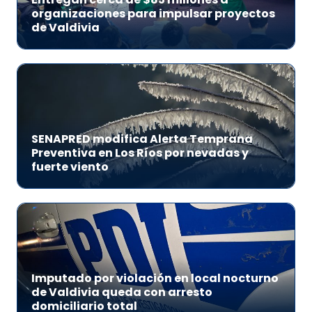
organizaciones para impulsar proyectos
de Valdivia
SENAPRED modifica Alerta Temprana
Preventiva en Los Ríos por nevadas y
fuerte viento
Imputado por violación en local nocturno
de Valdivia queda con arresto
domiciliario total