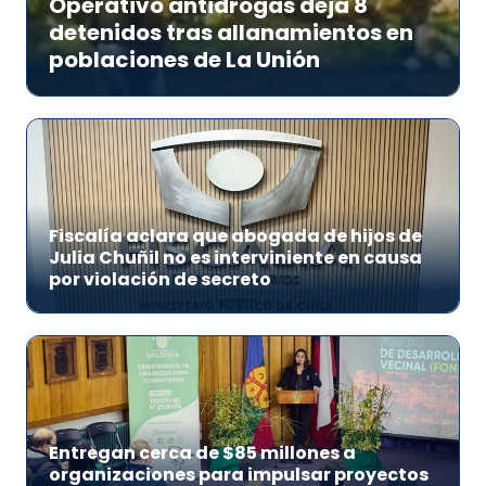
Operativo antidrogas deja 8
detenidos tras allanamientos en
poblaciones de La Unión
Fiscalía aclara que abogada de hijos de
Julia Chuñil no es interviniente en causa
por violación de secreto
Entregan cerca de $85 millones a
organizaciones para impulsar proyectos