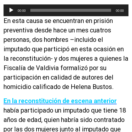
R
00:00
00:00
e
En esta causa se encuentran en prisión
p
r
preventiva desde hace un mes cuatros
o
personas, dos hombres –incluido el
d
imputado que participó en esta ocasión en
u
c
la reconstitución- y dos mujeres a quienes la
t
Fiscalía de Valdivia formalizó por su
o
participación en calidad de autores del
r
d
homicidio calificado de Helena Bustos.
e
a
En la reconstitución de escena anterior
u
había participado un imputado que tiene 18
d
años de edad, quien habría sido contratado
i
o
por las dos mujeres junto al imputado que