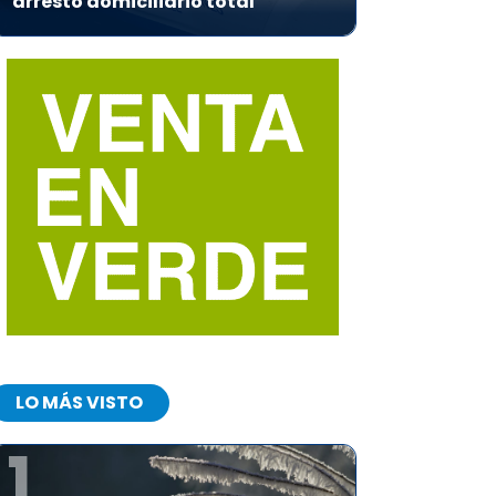
arresto domiciliario total
LO MÁS VISTO
1