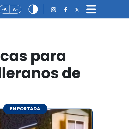
-A
A+
icas para
lleranos de
EN PORTADA