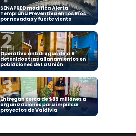
SENAPRED modifica Alerta
Temprana Preventiva en Los Ríos
por nevadas y fuerte viento
2
Operativo antidrogas deja 8
detenidos tras allanamientos en
poblaciones de La Unión
3
Entregan cerca de $85 millones a
organizaciones para impulsar
proyectos de Valdivia