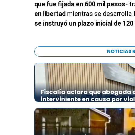
o
u
que fue fijada en 600 mil pesos- tr
d
d
en libertad
mientras se desarrolla l
u
i
c
se instruyó un plazo inicial de 120
o
t
o
r
d
NOTICIAS 
e
a
u
d
i
Fiscalía aclara que abogada de
o
interviniente en causa por vio