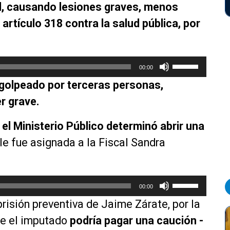
d, causando lesiones graves, menos
 artículo 318 contra la salud pública, por
U
00:00
t
 golpeado por terceras personas,
i
l
r grave.
i
z
e
el Ministerio Público determinó abrir una
a
 le fue asignada a la Fiscal Sandra
l
a
s
U
t
00:00
t
e
prisión preventiva de Jaime Zárate, por la
i
c
l
que el imputado
podría pagar una caución -
l