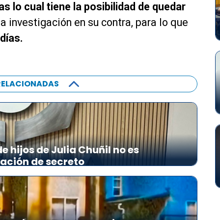
i
a
as lo cual tiene la posibilidad de quedar
z
s
a investigación en su contra, para lo que
a
d
l
 días.
e
a
f
s
l
t
e
RELACIONADAS
e
c
c
h
l
a
a
a
s
r
d
r
 hijos de Julia Chuñil no es
e
i
lación de secreto
f
b
l
a
e
/
c
a
h
b