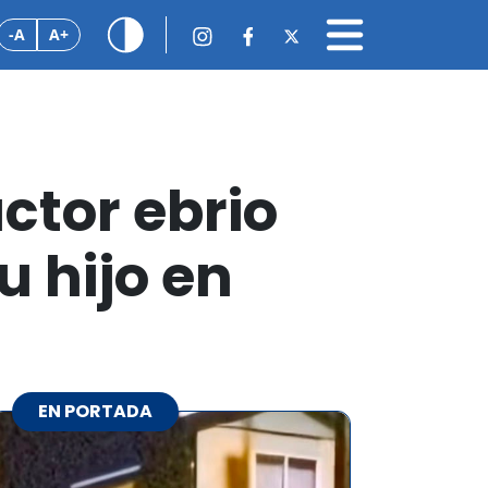
-A
A+
ctor ebrio
u hijo en
n
EN PORTADA