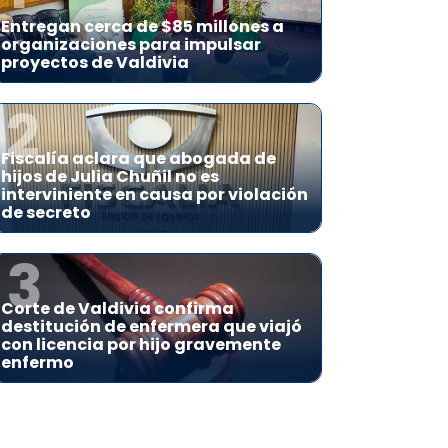
Entregan cerca de $85 millones a
organizaciones para impulsar
proyectos de Valdivia
2
Fiscalía aclara que abogada de
hijos de Julia Chuñil no es
interviniente en causa por violación
de secreto
3
Corte de Valdivia confirma
destitución de enfermera que viajó
con licencia por hijo gravemente
enfermo