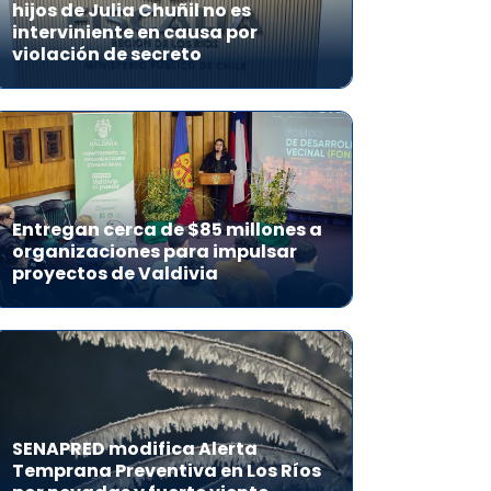
hijos de Julia Chuñil no es
interviniente en causa por
violación de secreto
Entregan cerca de $85 millones a
organizaciones para impulsar
proyectos de Valdivia
SENAPRED modifica Alerta
Temprana Preventiva en Los Ríos