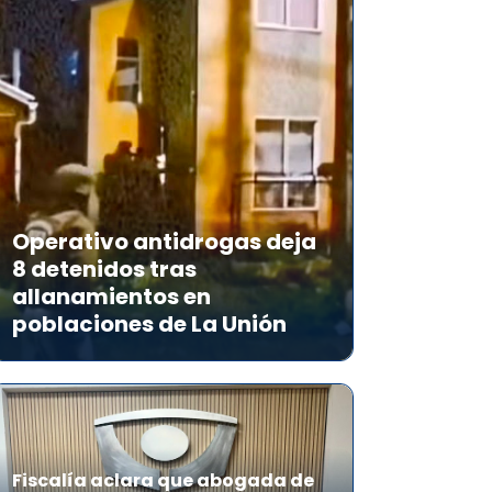
Operativo antidrogas deja
8 detenidos tras
allanamientos en
poblaciones de La Unión
Fiscalía aclara que abogada de