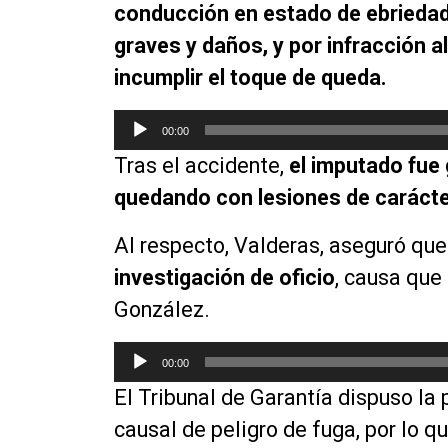
conducción en estado de ebrieda
graves y daños, y por infracción al
incumplir el toque de queda.
R
00:00
e
Tras el accidente,
el imputado fue
p
r
quedando con lesiones de carácte
o
d
Al respecto, Valderas, aseguró qu
u
investigación de oficio
, causa que
c
González.
t
o
R
r
00:00
e
d
El Tribunal de Garantía dispuso la 
p
e
r
causal de peligro de fuga, por lo 
a