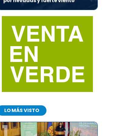
por nevadas y fuerte viento
LO MÁS VISTO
1