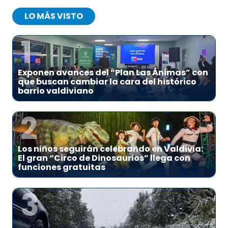
LO MÁS VISTO
1
Exponen avances del “Plan Las Ánimas” con
que buscan cambiar la cara del histórico
barrio valdiviano
2
Los niños seguirán celebrando en Valdivia:
El gran “Circo de Dinosaurios” llega con
funciones gratuitas
3