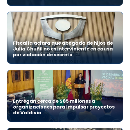
Fiscalía aclara que abogada de hijos de
Julia Chuñil no es interviniente en causa
por violación de secreto
Entregan cerca de $85 millones a
organizaciones para impulsar proyectos
de Valdivia