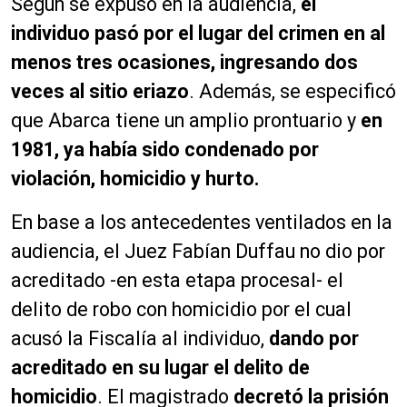
Según se expuso en la audiencia,
el
p
r
individuo pasó por el lugar del crimen en al
o
menos tres ocasiones, ingresando dos
d
veces al sitio eriazo
. Además, se especificó
u
c
que Abarca tiene un amplio prontuario y
en
t
1981, ya había sido condenado por
o
violación, homicidio y hurto.
r
d
En base a los antecedentes ventilados en la
e
a
audiencia, el Juez Fabían Duffau no dio por
u
acreditado -en esta etapa procesal- el
d
delito de robo con homicidio por el cual
i
o
acusó la Fiscalía al individuo,
dando por
acreditado en su lugar el delito de
homicidio
. El magistrado
decretó la prisión