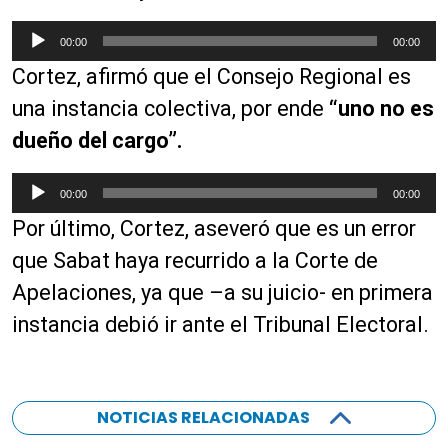
R
00:00
00:00
e
Cortez, afirmó que el Consejo Regional es
p
r
una instancia colectiva, por ende
“uno no es
o
dueño del cargo”.
d
u
R
00:00
00:00
c
e
t
Por último, Cortez, aseveró que es un error
p
o
r
que Sabat haya recurrido a la Corte de
r
o
Apelaciones, ya que –a su juicio- en primera
d
d
e
instancia debió ir ante el Tribunal Electoral.
u
a
c
u
t
d
o
i
NOTICIAS RELACIONADAS
r
o
d