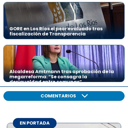
e
a
u
d
GORE en Los Ríos el peor evaluado tras
fiscalización de Transparencia
i
o
Alcaldesa Amtmann tras aprobación de la
megarreforma: “Se consagra la
desigualdad entre comunas”
COMENTARIOS
EN PORTADA