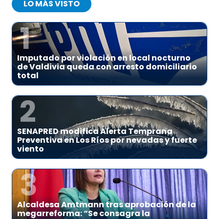
LO MÁS VISTO
1
Imputado por violación en local nocturno
de Valdivia queda con arresto domiciliario
total
2
SENAPRED modifica Alerta Temprana
Preventiva en Los Ríos por nevadas y fuerte
viento
3
Alcaldesa Amtmann tras aprobación de la
megarreforma: “Se consagra la