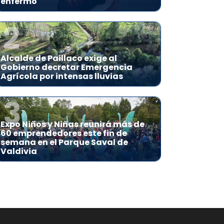
enfermo
2
Alcalde de Paillaco exige al
Gobierno decretar Emergencia
Agrícola por intensas lluvias
3
Expo Niños y Niñas reunirá más de
60 emprendedores este fin de
semana en el Parque Saval de
Valdivia