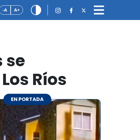
-A
A+
s se
Los Ríos
EN PORTADA