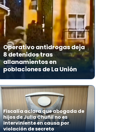
Operativo antidrogas deja
8 detenidos tras
allanamientos en
poblaciones de La Unión
Fiscalía aclara que abogada de
hijos de Julia Chuñil no es
interviniente en causa por
violación de secreto