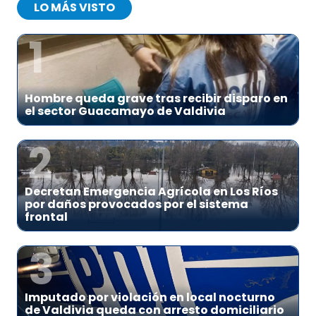
LO MÁS VISTO
1
Hombre queda grave tras recibir disparo en
el sector Guacamayo de Valdivia
2
Decretan Emergencia Agrícola en Los Ríos
por daños provocados por el sistema
frontal
3
Imputado por violación en local nocturno
de Valdivia queda con arresto domiciliario