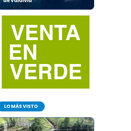
de Valdivia
LO MÁS VISTO
1