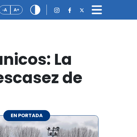
-A
A+
ánicos: La
escasez de
EN PORTADA