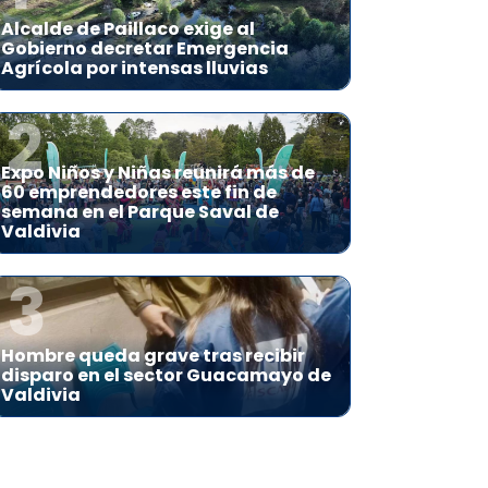
Alcalde de Paillaco exige al
Gobierno decretar Emergencia
Agrícola por intensas lluvias
2
Expo Niños y Niñas reunirá más de
60 emprendedores este fin de
semana en el Parque Saval de
Valdivia
3
Hombre queda grave tras recibir
disparo en el sector Guacamayo de
Valdivia