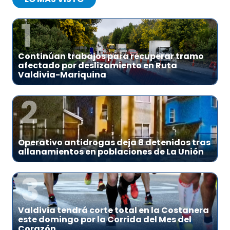
1
Continúan trabajos para recuperar tramo
afectado por deslizamiento en Ruta
Valdivia-Mariquina
2
Operativo antidrogas deja 8 detenidos tras
allanamientos en poblaciones de La Unión
3
Valdivia tendrá corte total en la Costanera
este domingo por la Corrida del Mes del
Corazón