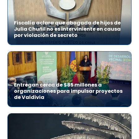
Fiscalía aclara que abogada de hijos de
Julia Chuñil no es interviniente en causa
por violación de secreto
Entregan cerca de $85 millones a
organizaciones para impulsar proyectos
de Valdivia