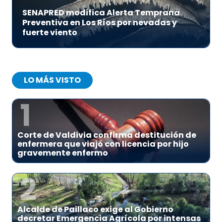
SENAPRED modifica Alerta Temprana
Preventiva en Los Ríos por nevadas y
fuerte viento
LO MÁS VISTO
1
Corte de Valdivia confirma destitución de
enfermera que viajó con licencia por hijo
gravemente enfermo
2
Alcalde de Paillaco exige al Gobierno
decretar Emergencia Agrícola por intensas