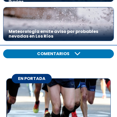
lluvias
Meteorología emite aviso por probables
nevadas en Los Ríos
COMENTARIOS
EN PORTADA