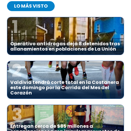
LO MÁS VISTO
1
Operativo antidrogas deja 8 detenidos tras
allanamientos en poblaciones de La Unión
2
Valdivia tendrá corte total en la Costanera
este domingo por la Corrida del Mes del
Corazón
3
Entregan cerca de $85 millones a